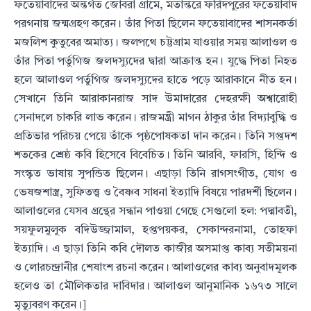
ফতেয়াবাদের অন্তর্গত জোবরা গ্রামে, মতান্তরে
ফরিদপুরের ফতেয়াবাদ
পরগনায় জন্মগ্রহণ করেন। তাঁর পিতা ছিলেন ফতেয়াবাদের শাসনকর্তা
মজলিশ কুতুবের অমাত্য।
জলপথে চট্টগ্রাম যাওয়ার সময় আলাওল ও
তাঁর পিতা পর্তুগিজ জলদস্যুদের দ্বারা আক্রান্ত হন। যুদ্ধে পিতা নিহত
হলে আলাওল
পর্তুগিজ জলদস্যুদের হাতে পড়ে আরাকানে নীত হন।
সেখানে তিনি আরাকানরাজ সাদ উমাদারের দেহরক্ষী অশ্বারোহী
সেনাদলে
চাকরি লাভ করেন। রাজমন্ত্রী মাগন ঠাকুর তাঁর বিদ্যাবুদ্ধি ও
প্রতিভার পরিচয় পেয়ে তাঁকে পৃষ্ঠপোষকতা দান করেন। তিনি
সপ্তদশ
শতকের শ্রেষ্ঠ কবি হিসেবে বিবেচিত। তিনি আরবি, ফারসি, হিন্দি ও
সংস্কৃত ভাষায় সুপন্ডিত ছিলেন। এছাড়া তিনি
রাগসংগীত, যোগ ও
ভেষজশাস্ত্র, সুফিতত্ত্ব ও বৈষ্ণব সাধনা ইত্যাদি বিষয়ে পারদর্শী ছিলেন।
আলাওলের যেসব গ্রন্থের সন্ধান
পাওয়া গেছে সেগুলো হল: পদ্মাবতী,
সয়ফুলমুলুক বদিউজ্জামাল, হপ্তপয়কর, সেকান্দরনামা, তোহফা
ইত্যাদি। এ ছাড়া তিনি
কবি দৌলত কাজীর অসমাপ্ত কাব্য সতীময়না
ও লোরচন্দ্রানীর শেষাংশ রচনা করেন। আলাওলের কাব্য অনুবাদমূলক
হলেও
তা মৌলিকতার দাবিদার। আলাওল আনুমানিক ১৬৭৩ সালে
মৃত্যুবরণ করেন।]