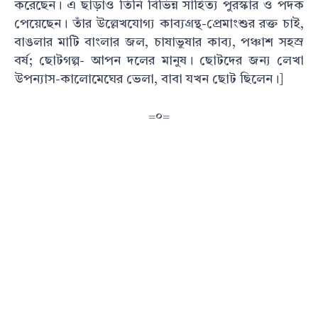
করেছেন। এ ছাড়াও তিনি বিভিন্ন সাহিত্য পুরস্কার ও পদক
পেয়েছেন। তাঁর উল্লেখযোগ্য কাব্যগ্রন্থ-প্রেমাংশুর রক্ত চাই,
বাঙলার মাটি বাংলার জল, চাষাভুষার কাব্য, পঞ্চাশ সহস্র
বর্ষ; ছোটগল্প- আপন দলের মানুষ। ছোটদের জন্য লেখা
উপন্যাস-কালোমেঘের ভেলা, বাবা যখন ছোট ছিলেন।]
=০=