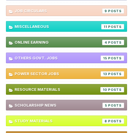
JOB CIRCULARS
9
MISCELLANEOUS
11
ONLINE EARNING
4
OTHERS GOVT. JOBS
15
POWER SECTOR JOBS
13
RESOURCE MATERIALS
10
SCHOLARSHIP NEWS
5
STUDY MATERIALS
8