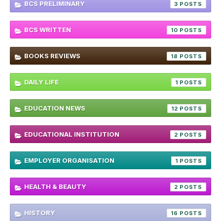
BCS PRELIMINARY
3
BCS WRITTEN
10
BOOKS REVIEWS
18
DAILY LIFE
1
EDUCATION NEWS
12
EDUCATIONAL INSTITUTION
2
EMPLOYER ORGANISATION
1
HEALTH & BEAUTY
2
HISTORY
16