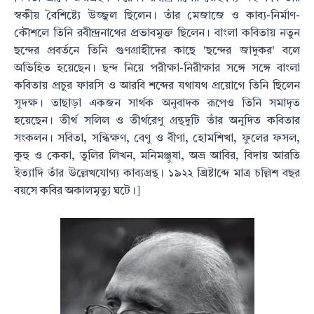
স্বকীয় বৈশিষ্ট্যে উজ্জ্বল ছিলেন। তাঁর মেজাজে ও কাব্য-নির্মাণ-
কৌশলে তিনি রবীন্দ্রনাথের প্রভাবমুক্ত ছিলেন। বাংলা কবিতায় নতুন
ছন্দের প্রবর্তনে তিনি গুণগ্রাহীদের কাছে 'ছন্দের জাদুকর' বলে
অভিহিত হয়েছেন। ছন্দ নিয়ে পরীক্ষা-নিরীক্ষার সঙ্গে সঙ্গে বাংলা
কবিতায় প্রচুর ফারসি ও আরবি শব্দের যথাযথ প্রয়োগে তিনি ছিলেন
সুদক্ষ। তাছাড়া একজন সার্থক অনুবাদক রূপেও তিনি সমাদৃত
হয়েছেন। তীর্থ সলিল ও তীর্থরেণু গ্রন্থদুটি তাঁর অনূদিত কবিতার
সংকলন। সবিতা, সন্ধিক্ষণ, বেণু ও বীণা, হোমশিখা, ফুলের ফসল,
কুহু ও কেকা, তুলির লিখন, মনিমঞ্জুষা, অভ্র আবির, বিদায় আরতি
ইত্যাদি তাঁর উল্লেখযোগ্য কাব্যগ্রন্থ। ১৯২২ খ্রিষ্টাব্দে মাত্র চল্লিশ বছর
বয়সে কবির অকালমৃত্যু ঘটে।]