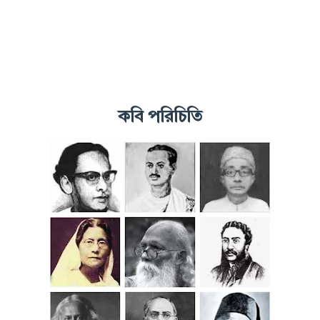
কবি পরিচি
তি