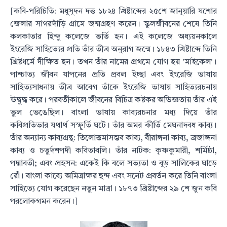
[কবি-পরিচিতি: মধুসূদন দত্ত ১৮২৪ খ্রিষ্টাব্দের ২৫শে জানুয়ারি যশোর
জেলার সাগরদাঁড়ি গ্রামে জন্মগ্রহণ করেন। স্কুলজীবনের শেষে তিনি
কলকাতার হিন্দু কলেজে ভর্তি হন। এই কলেজে অধ্যয়নকালে
ইংরেজি সাহিত্যের প্রতি তাঁর তীব্র অনুরাগ জন্মে। ১৮৪৩ খ্রিষ্টাব্দে তিনি
খ্রিষ্টধর্মে দীক্ষিত হন। তখন তাঁর নামের প্রথমে যোগ হয় 'মাইকেল'।
পাশ্চাত্য জীবন যাপনের প্রতি প্রবল ইচ্ছা এবং ইংরেজি ভাষায়
সাহিত্যসাধনায় তীব্র আবেগ তাঁকে ইংরেজি ভাষায় সাহিত্যরচনায়
উদ্বুদ্ধ করে। পরবর্তীকালে জীবনের বিচিত্র কষ্টকর অভিজ্ঞতায় তাঁর এই
ভুল ভেঙেছিল। বাংলা ভাষায় কাব্যরচনার মধ্য দিয়ে তাঁর
কবিপ্রতিভার যথার্থ সস্ফূর্তি ঘটে। তাঁর অমর কীর্তি মেঘনাদবধ কাব্য।
তাঁর অন্যান্য কাব্যগ্রন্থ: তিলোত্তমাসম্ভব কাব্য, বীরাঙ্গনা কাব্য, ব্রজাঙ্গনা
কাব্য ও চতুর্দশপদী কবিতাবলি। তাঁর নাটক: কৃষ্ণকুমারী, শর্মিষ্ঠা,
পদ্মাবতী; এবং প্রহসন: একেই কি বলে সভ্যতা ও বুড় সালিকের ঘাড়ে
রোঁ। বাংলা কাব্যে অমিত্রাক্ষর ছন্দ এবং সনেট প্রবর্তন করে তিনি বাংলা
সাহিত্যে যোগ করেছেন নতুন মাত্রা। ১৮৭৩ খ্রিষ্টাব্দের ২৯ শে জুন কবি
পরলোকগমন করেন।]