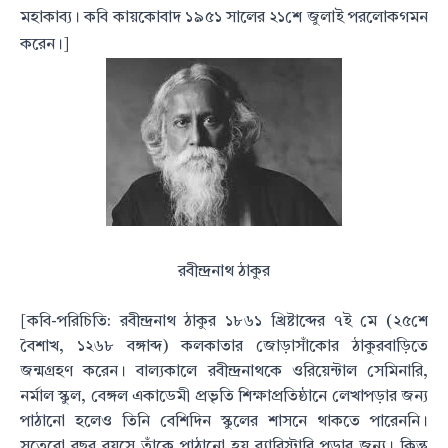
মহাকাব্য। কবি কায়কোবাদ ১৯৫১ সালের ২১শে জুলাই পরলোকগমন
করেন।]
রবীন্দ্রনাথ ঠাকুর
[কবি-পরিচিতি: রবীন্দ্রনাথ ঠাকুর ১৮৬১ খ্রিষ্টাব্দের ৭ই মে (২৫শে
বৈশাখ, ১২৬৮ বঙ্গাব্দ) কলকাতার জোড়াসাঁকোর ঠাকুরবাড়িতে
জন্মগ্রহণ করেন। বাল্যকালে রবীন্দ্রনাথকে ওরিয়েন্টাল সেমিনারি,
নর্মাল স্কুল, বেঙ্গল একাডেমী প্রভৃতি শিক্ষাপ্রতিষ্ঠানে লেখাপড়ার জন্য
পাঠানো হলেও তিনি বেশিদিন স্কুলের শাসনে থাকতে পারেননি।
সতেরো বছর বয়সে তাঁকে পাঠানো হয় ব্যারিস্টারি পড়ার জন্য। কিন্তু