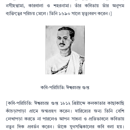
নসীহত্মামা, কারবালা ও
শহরনামা। তাঁর কবিতায় তাঁর অনুপম
ব্যক্তিত্বের পরিচয় মেলে। তিনি ১৬৯০ সালে মৃত্যুবরণ করেন।]
কবি-পরিচিতি:
ঈশ্বরচন্দ্র গুপ্ত
[কবি-পরিচিতি: ঈশ্বরচন্দ্র গুপ্ত ১৮১২ খ্রিষ্টাব্দে কলকাতার কাছাকাছি
কাঁচড়াপাড়া গ্রামে জন্মগ্রহণ করেন। দারিদ্র্যের জন্য তিনি
বেশি
লেখাপড়া করতে না পারলেও আপন সাধনা ও প্রতিভাবলে কবিতায়
নতুন দিক প্রবর্তন করেন। তাঁকে যুগসন্ধিকালের কবি
বলা হয়।