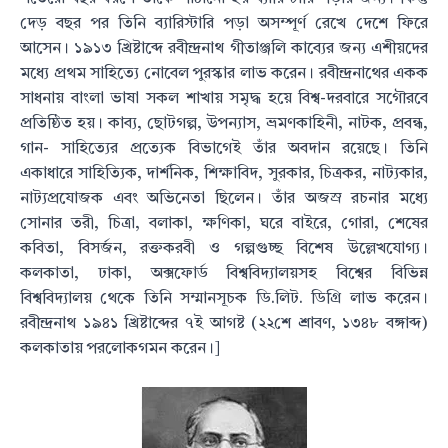
দেড় বছর পর তিনি ব্যারিস্টারি পড়া অসম্পূর্ণ রেখে দেশে ফিরে
আসেন। ১৯১৩ খ্রিষ্টাব্দে রবীন্দ্রনাথ গীতাঞ্জলি কাব্যের জন্য এশীয়দের
মধ্যে প্রথম সাহিত্যে নোবেল পুরস্কার লাভ করেন। রবীন্দ্রনাথের একক
সাধনায় বাংলা ভাষা সকল শাখায় সমৃদ্ধ হয়ে বিশ্ব-দরবারে সগৌরবে
প্রতিষ্ঠিত হয়। কাব্য, ছোটগল্প, উপন্যাস, ভ্রমণকাহিনী, নাটক, প্রবন্ধ,
গান- সাহিত্যের প্রত্যেক বিভাগেই তাঁর অবদান রয়েছে। তিনি
একাধারে সাহিত্যিক, দার্শনিক, শিক্ষাবিদ, সুরকার, চিত্রকর, নাট্যকার,
নাট্যপ্রযোজক এবং অভিনেতা ছিলেন। তাঁর অজস্র রচনার মধ্যে
সোনার তরী, চিত্রা, বলাকা, ক্ষণিকা, ঘরে বাইরে, গোরা, শেষের
কবিতা, বিসর্জন, রক্তকরবী ও গল্পগুচ্ছ বিশেষ উল্লেখযোগ্য।
কলকাতা, ঢাকা, অক্সফোর্ড বিশ্ববিদ্যালয়সহ বিশ্বের বিভিন্ন
বিশ্ববিদ্যালয় থেকে তিনি সম্মানসূচক ডি.লিট. ডিগ্রি লাভ করেন।
রবীন্দ্রনাথ ১৯৪১ খ্রিষ্টাব্দের ৭ই আগষ্ট (২২শে শ্রাবণ, ১৩৪৮ বঙ্গাব্দ)
কলকাতায় পরলোকগমন করেন।]