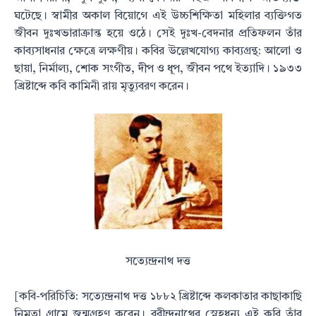
ঘটেছে। স্বামীর অকাল বিয়োগে এই উচ্চশিক্ষিতা মহিলার ব্যক্তিগত
জীবন দুঃখভারাক্রান্ত হয়ে ওঠে। সেই দুঃখ-বেদনার প্রতিফলন তাঁর
কাব্যসাধনার ক্ষেত্রে লক্ষণীয়। কবির উল্লেখযোগ্য কাব্যগ্রন্থ: আলো ও
ছায়া, নির্মাল্য, শোক সংগীত, দীপ ও ধূপ, জীবন পথে ইত্যাদি। ১৯৩৩
খ্রিষ্টাব্দে কবি কামিনী রায় মৃত্যুবরণ করেন।
সত্যেন্দ্রনাথ দত্ত
[কবি-পরিচিতি: সত্যেন্দ্রনাথ দত্ত ১৮৮২ খ্রিষ্টাব্দে কলকাতার কাছাকাছি
নিমতা গ্রামে জন্মগ্রহণ করেন। রবীন্দ্রনাথের স্নেহধন্য এই কবি তাঁর