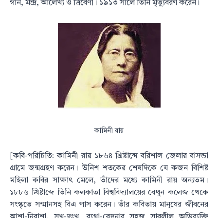
গান, মন্দ্র, আলেখ্য ও ত্রিবেণী।
১৯১৩ সালে তিনি মৃত্যুবরণ করেন।
কামিনী রায়
[কবি-পরিচিতি: কামিনী রায় ১৮৬৪ খ্রিষ্টাব্দে বরিশাল জেলার বাসন্ডা
গ্রামে জন্মগ্রহণ করেন। উনিশ শতকের শেষদিকে যে কজন বিশিষ্ট
মহিলা কবির সাক্ষাৎ মেলে, তাঁদের মধ্যে কামিনী রায় অন্যতম।
১৮৮৬ খ্রিষ্টাব্দে তিনি কলকাতা বিশ্ববিদ্যালয়ের বেথুন কলেজ থেকে
সংস্কৃতে সম্মানসহ বিএ পাস করেন। তাঁর কবিতায় মানুষের জীবনের
আশা-নিরাশা, সুখ-দুঃখ, ব্যথা-বেদনার সহজ সাবলীল অভিব্যক্তি