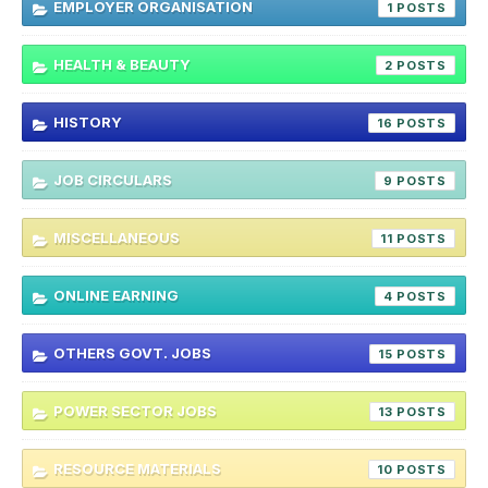
EMPLOYER ORGANISATION
1
HEALTH & BEAUTY
2
HISTORY
16
JOB CIRCULARS
9
MISCELLANEOUS
11
ONLINE EARNING
4
OTHERS GOVT. JOBS
15
POWER SECTOR JOBS
13
RESOURCE MATERIALS
10