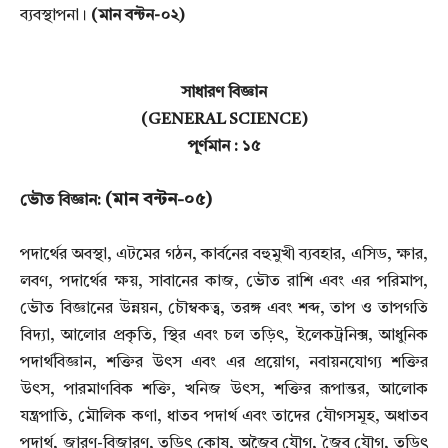
ব্যবস্থাপনা।
(মান বন্টন-০২)
সাধারণ বিজ্ঞান
(GENERAL SCIENCE)
পূর্ণমান : ১৫
(মান বন্টন-০৫)
ভৌত বিজ্ঞান:
পদার্থের অবস্থা, এটমের গঠন, কার্বনের বহুমুখী ব্যবহার, এসিড, ক্ষার,
লবণ, পদার্থের ক্ষয়, সাবানের কাজ, ভৌত
রাশি এবং এর পরিমাপ,
ভৌত বিজ্ঞানের উন্নয়ন, চৌম্বকত্ব, তরঙ্গ এবং শব্দ, তাপ ও তাপগতি
বিদ্যা, আলোর প্রকৃতি,
স্থির এবং চল তড়িৎ, ইলেকট্রনিক্স, আধুনিক
পদার্থবিজ্ঞান, শক্তির উৎস এবং এর প্রয়োগ, নবায়নযোগ্য শক্তির
উৎস,
পারমাণবিক শক্তি, খনিজ উৎস, শক্তির রূপান্তর, আলোক
যন্ত্রপাতি, মৌলিক কণা, ধাতব পদার্থ এবং তাদের
যৌগসমূহ, অধাতব
পদার্থ, জারণ-বিজারণ, তড়িৎ কোষ, অজৈব যৌগ, জৈব যৌগ, তড়িৎ