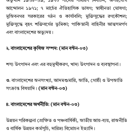
অভুত্থান ১৯৬৮-৬৯; ১৯৭০
সালের সাধারণ নির্বাচন; অসহযোগ
আন্দোলন ১৯৭১; ৭ মার্চের ঐতিহাসিক ভাষণ; স্বাধীনতা ঘোষণা;
মুজিবনগর
সরকারের গঠন ও কার্যাবলি; মুক্তিযুদ্ধের রণকৌশল;
মুক্তিযুদ্ধে বৃহৎ শক্তিবর্গের ভূমিকা; পাকিস্তানী বাহিনীর
আত্মসমর্পণ
এবং বাংলাদেশের অভ্যুদয়।
২. বাংলাদেশের কৃষিজ সম্পদ:
(মান বন্টন-০৩)
শস্য উৎপাদন এবং এর বহুমুখীকরণ, খাদ্য উৎপাদন ও ব্যবস্থাপনা।
৩
. বাংলাদেশের জনসংখ্যা, আদমশুমারি, জাতি, গোষ্ঠী ও উপজাতি
সংক্রান্ত বিষয়াদি।
(মান বন্টন-০৩)
৪. বাংলাদেশের অর্থনীতি:
(মান বন্টন-০৩)
উন্নয়ন পরিকল্পনা প্রেক্ষিত ও পঞ্চবার্ষিকী, জাতীয় আয়-ব্যয়, রাজনীতি
ও বার্ষিক উন্নয়ন কর্মসূচি, দারিদ্র্য বিমোচন
ইত্যাদি।