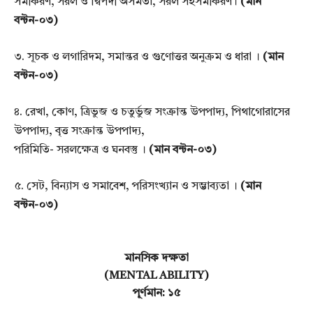
সমীকরণ, সরল ও দ্বিপদী অসমতা, সরল
সহসমীকরণ।
(মান
বন্টন-০৩)
৩. সূচক ও লগারিদম, সমান্তর ও গুণোত্তর অনুক্রম ও ধারা ।
(মান
বন্টন-০৩)
৪. রেখা, কোণ, ত্রিভুজ ও চতুর্ভুজ সংক্রান্ত উপপাদ্য, পিথাগোরাসের
উপপাদ্য, বৃত্ত সংক্রান্ত উপপাদ্য,
পরিমিতি- সরলক্ষেত্র ও ঘনবস্তু ।
(মান বন্টন-০৩)
৫. সেট, বিন্যাস ও সমাবেশ, পরিসংখ্যান ও সম্ভাব্যতা ।
(মান
বন্টন-০৩)
মানসিক দক্ষতা
(MENTAL ABILITY)
পূর্ণমান: ১৫