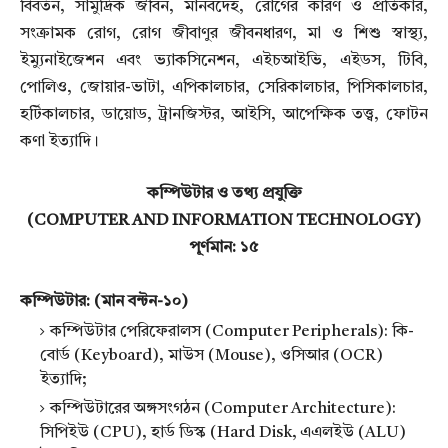
বিবর্তন, সামুদ্রিক জীবন, মানবদেহ, রোগের কারণ ও প্রতিকার,
সংক্রামক রোগ, রোগ জীবাণুর
জীবনধারণ, মা ও শিশু স্বাস্থ্য,
ইম্যুনাইজেশন এবং ভ্যাকসিনেশন, এইচআইভি, এইডস, টিবি,
পোলিও, জোয়ার-ভাটা,
এপিকালচার, সেরিকালচার, পিসিকালচার,
হর্টিকালচার, ডায়োড, ট্রানজিস্টর, আইসি, আপেক্ষিক তত্ত্ব, ফোটন
কণা
ইত্যাদি।
কম্পিউটার ও তথ্য প্রযুক্তি
(COMPUTER AND INFORMATION TECHNOLOGY)
পূর্ণমান: ১৫
কম্পিউটার: (মান বন্টন-১০)
কম্পিউটার পেরিফেরালস (Computer Peripherals): কি-
বোর্ড (Keyboard), মাউস (Mouse), ওসিআর (OCR)
ইত্যাদি;
কম্পিউটারের অঙ্গসংগঠন (Computer Architecture):
সিপিইউ (CPU), হার্ড ডিস্ক (Hard Disk, এএলইউ (ALU)