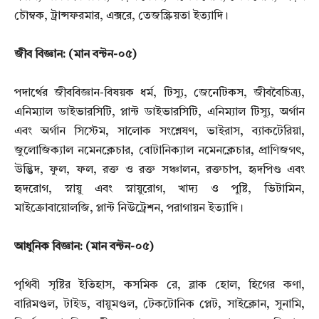
চৌম্বক, ট্রান্সফরমার, এক্সরে,
তেজস্ক্রিয়তা ইত্যাদি।
জীব বিজ্ঞান:
(মান বন্টন-০৫)
পদার্থের জীববিজ্ঞান-বিষয়ক ধর্ম, টিস্যু, জেনেটিকস, জীববৈচিত্র্য,
এনিম্যাল ডাইভারসিটি, প্লান্ট ডাইভারসিটি,
এনিম্যাল টিস্যু, অর্গান
এবং অর্গান সিস্টেম, সালোক সংশ্লেষণ, ভাইরাস, ব্যাকটেরিয়া,
জুলোজিক্যাল নমেনক্লেচার,
বোটানিক্যাল নমেনক্লেচার, প্রাণিজগৎ,
উদ্ভিদ, ফুল, ফল, রক্ত ও রক্ত সঞ্চালন, রক্তচাপ, হৃদপিণ্ড এবং
হৃদরোগ, স্নায়ু
এবং স্নায়ুরোগ, খাদ্য ও পুষ্টি, ভিটামিন,
মাইক্রোবায়োলজি, প্লান্ট নিউট্রেশন, পরাগায়ন ইত্যাদি।
আধুনিক বিজ্ঞান:
(মান বন্টন-০৫)
পৃথিবী সৃষ্টির ইতিহাস, কসমিক রে, ব্লাক হোল, হিগের কণা,
বারিমণ্ডল, টাইড, বায়ুমণ্ডল, টেকটোনিক প্লেট,
সাইক্লোন, সুনামি,