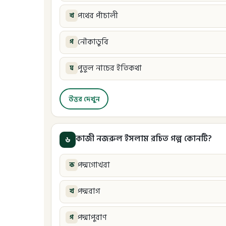
পথের পাঁচালী
খ
নৌকাডুবি
গ
পুতুল নাচের ইতিকথা
ঘ
উত্তর দেখুন
কাজী নজরুল ইসলাম রচিত গল্প কোনটি?
৬
পদ্মগোখরা
ক
পদ্মরাগ
খ
পদ্মাপুরাণ
গ