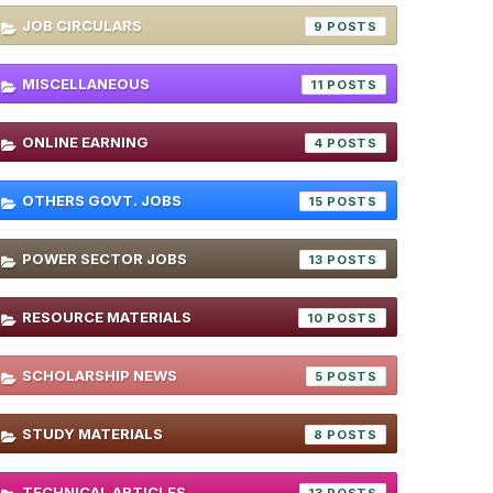
JOB CIRCULARS
9
MISCELLANEOUS
11
ONLINE EARNING
4
OTHERS GOVT. JOBS
15
POWER SECTOR JOBS
13
RESOURCE MATERIALS
10
SCHOLARSHIP NEWS
5
STUDY MATERIALS
8
TECHNICAL ARTICLES