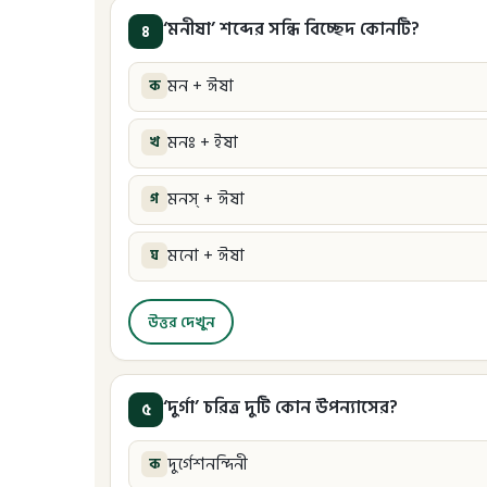
‘মনীষা’ শব্দের সন্ধি বিচ্ছেদ কোনটি?
৪
মন + ঈষা
ক
মনঃ + ইষা
খ
মনস্ + ঈষা
গ
মনো + ঈষা
ঘ
উত্তর দেখুন
‘দুর্গা’ চরিত্র দুটি কোন উপন্যাসের?
৫
দুর্গেশনন্দিনী
ক