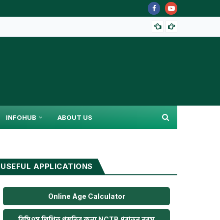
আয়কর প
INFOHUB
ABOUT US
USEFUL APPLICATIONS
Online Age Calculator
বিসিএস লিখিত প্রস্তুতির জন্য NCTB পুরাতন নবম