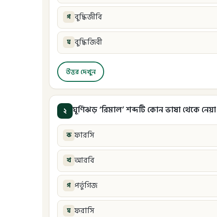
বুদ্ধিজীবি
গ
বুদ্ধিজিবী
ঘ
উত্তর দেখুন
ঘূর্ণিঝড় ‘রিমাল’ শব্দটি কোন ভাষা থেকে নেয়া
২
ফারসি
ক
আরবি
খ
পর্তুগিজ
গ
ফরাসি
ঘ