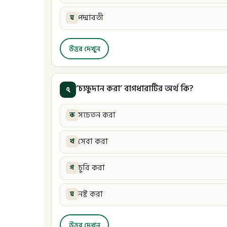
পদ্মাবতী
ঘ
উত্তর দেখুন
‘চক্ষুদান করা’ বাগধারাটির অর্থ কি?
৭
সচেতন করা
ক
সেবা করা
খ
চুরি করা
গ
নষ্ট করা
ঘ
উত্তর দেখুন